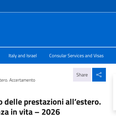
f site
ia a Tel Aviv
Italy and Israel
Consular Services and Visas
Shar
Share
stero. Accertamento
delle prestazioni all’estero.
za in vita – 2026