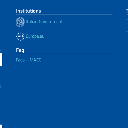
Institutions
T
Italian Government
T
Europa.eu
Faq
Faqs – MAECI
6