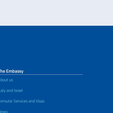
The Embassy
bout us
taly and Israel
onsular Services and Visas
News