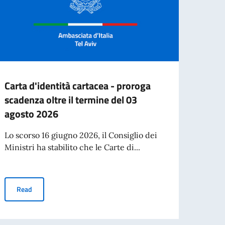
Carta d'identità cartacea - proroga
CONF
scadenza oltre il termine del 03
MOND
agosto 2026
Hai un
Confe
Lo scorso 16 giugno 2026, il Consiglio dei
(12-13.
Ministri ha stabilito che le Carte di...
Re
Carta d'identità cartacea - proroga scadenza oltre il termine del
Read
rcoscrizione consolare di questa Ambasciata