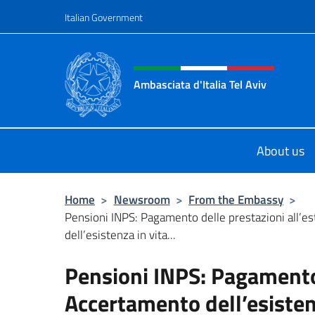
Go to content
Italian Government
Header, social and menu o
Ambasciata d'Italia Tel Aviv
Sito Ufficiale dell'Ambasciata d'Ital
About us
Home
>
Newsroom
>
From the Embassy
>
Pensioni INPS: Pagamento delle prestazioni all’e
dell’esistenza in vita...
Pensioni INPS: Pagamento 
Accertamento dell’esisten