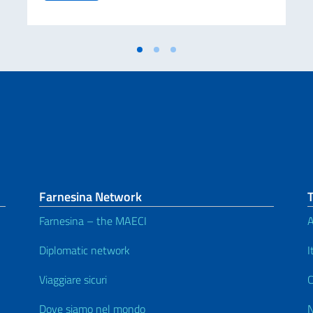
Farnesina Network
Farnesina – the MAECI
A
Diplomatic network
I
Viaggiare sicuri
C
Dove siamo nel mondo