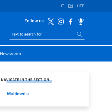
IT
EN
HEB
Follow us:
Search on site
Ricerca sito live
Newsroom
e on Social Network
NAVIGATE IN THE SECTION
Multimedia