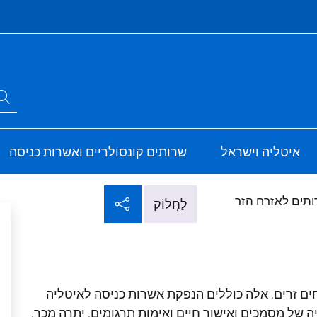
Si
חפש באתר
ve
Sito Ufficiale d
איטליה וישראל
שרותים קונסולריים ואשרות כניסה
שתף ברשתות חברתי
ותים לאזרח הזר
לַחֲלוֹק
חים זרים. אלה כוללים הנפקת אשרות כניסה לאיטליה
יה של מסמכים ואישור חיים ואימות תרגומים. יתרה מכך,