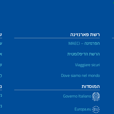
רשת פארנזינה
ש
הפרנזינה – MAECI
על
הרשת הדיפלומטית
אי
Viaggiare sicuri
שי
Dove siamo nel mondo
חֲ
המוסדות
נ
ני
Governo Italiano
ני
Europa.eu