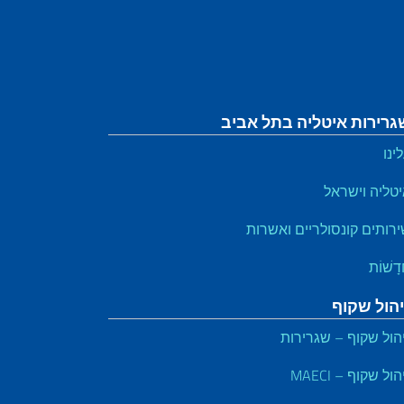
גרירות איטליה בתל אביב
ינו
טליה וישראל
רותים קונסולריים ואשרות
דָשׁוֹת
יהול שקוף
הול שקוף – שגרירות
הול שקוף – MAECI