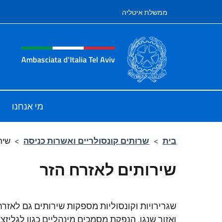
לג לתוכן
ממשלת איטליה
te header, social and men
Ambasciata d'Italia Tel Aviv
ell'Ambasciata d'Italia a Tel Aviv
מי אנחנו
בית
>
שרותים קונסולריים ואשרות כניסה
>
שיר
שירותים לאזרח הזר
שגרירויות וקונסוליות מספקות שירותים גם לאזר
ואזור שנגן, הנפקת מסמכים מינהליים כגון לגליזצ