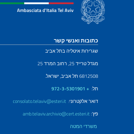
Ambasciata d'Italia Tel Aviv
קטע כותרת תחתונה
כתובות ואנשי קשר
שגרירות איטליה בתל אביב
מגדל טרייד 25, רחוב המרד 25
6812508 תל אביב, ישראל.
תל:
+ 972-3-5301901
דואר אלקטרוני:
consolato.telaviv@esteri.it
פץ':
amb.telaviv.archivio@cert.esteri.it
משרדי המטה