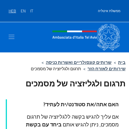
לג לתוכן
HEB
EN
IT
ממשלת איטליה
Site header, social and men
Ambasciata d'Italia Tel Aviv
בית
>
שרותים קונסולריים ואשרות כניסה
>
שירותים לאזרח הזר
>
תרגום ולגליזציה של מסמכים
תרגום ולגליזציה של מסמכים
האם אתה/את סטודנט/ית לעתיד?
אם עליך להגיש בקשה ללגליזציה של תרגום
מסמכים, ניתן להגיש אותם
ביחד עם בקשת