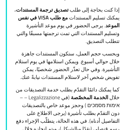
إذا كنت بحاجة إلى طلب
تصديق ترجمة المستندات
،
يمكنك تسليم المستندات
مع طلب
VISA
في نفس
الموعد
. يرجى الحضور في يوم موعد التأشيرة
وتسليم المستندات التي تمت ترجمتها مسبقًا والتي
تتطلب التصديق.
وبحسب حجم العمل، ستكون المستندات جاهزة
خلال حوالي أسبوع. ويمكن استلامها في يوم استلام
التأشيرة. وفي حال تعذّر الحضور شخصيًا، يمكن
تفويض شخص آخر لاستلام المستندات نيابةً عنك.
كما يمكنك دائمًا التقدّم بطلب خدمة التصديقات من
خلال
الخدمة المخصّصة
(في Legalizzazione – –
אימות מסמכים ) وحجز موعد خاص بالتصديقات
دون التقدّم بطلب تأشيرة (يرجى الاطلاع على
التفاصيل أدناه). في هذه الحالة، يتطلّب الإجراء دفع
رسم قنصلي (نقدًا وبالشيكل)، ويتم إنجازه خلال