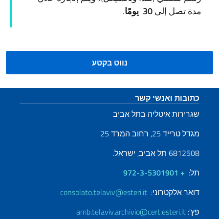
مدة تصل إلى
30
يومًا
.
נווט בקטע
קטע כותרת תחתונה
כתובות ואנשי קשר
שגרירות איטליה בתל אביב
מגדל טרייד 25, רחוב המרד 25
6812508 תל אביב, ישראל.
תל:
+ 972-3-5301901
דואר אלקטרוני:
consolato.telaviv@esteri.it
פץ':
amb.telaviv.archivio@cert.esteri.it