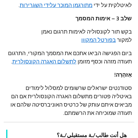
לאיטלקית על ידי
מתורגמן המוכר עלידי השגרירות
.
שלב 3 – אימות המסמך
בקש תור לקונסוליה לאימות תרגום נאמן
למקור
בפורטל המקוון
ביום הפגישה הביאו אתכם את המסמך המקורי, התרגום
תעודה מזהה וכסף מזומן
לתשלום האגרה הקונסולרית
.
אַזהָרָה!
סטודנטים ישראלים שרשומים למסלול לימודים
באיטליה פטורים מתשלום האגרה הקונסולרית אם הם
מביאים איתם עותק של כרטיס האוניברסיטה שלהם או
תעודה שמוכיחה את הרשמתם.
هل أنت طالب/ـة مستقبلي/ـة؟