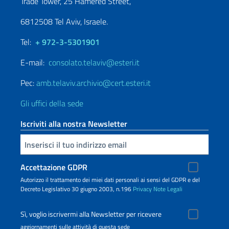
Trade Tower, 25 Hamered Street,
6812508 Tel Aviv, Israele.
Tel:
+ 972-3-5301901
E-mail:
consolato.telaviv@esteri.it
Pec:
amb.telaviv.archivio@cert.esteri.it
Gli uffici della sede
Iscriviti alla nostra Newsletter
Inserisci la tua email
Accettazione GDPR
Autorizzo il trattamento dei miei dati personali ai sensi del GDPR e del
Decreto Legislativo 30 giugno 2003, n.196
Privacy
Note Legali
Sì, voglio iscrivermi alla Newsletter per ricevere
aggiornamenti sulle attività di questa sede