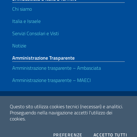
Chi siamo
Italia e Israele
Servizi Consolari e Visti
Notizie
Amministrazione Trasparente
Amministrazione trasparente – Ambasciata
Amministrazione trasparente – MAECI
Link Utili
Note legali
Privacy e cookie policy
Dichiarazione di accessibilità
Questo sito utilizza cookies tecnici (necessari) e analitici.
Proseguendo nella navigazione accetti l'utilizzo dei
cookies.
2026 Copyright Ministero degli Affari Esteri e della Cooperazione
Internazionale
COOKIES
I CO
PREFERENZE
ACCETTO TUTTI