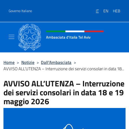
Salta al contenuto
IT
EN
HEB
Governo Italiano
Intestazione sito, social e menù
Ambasciata d'Italia Tel Aviv
Sito Ufficiale dell'Ambasciata d'Italia a Tel A
Home
>
Notizie
>
Dall’Ambasciata
>
AVVISO ALL’UTENZA – Interruzione dei servizi consolari in data 18...
AVVISO ALL’UTENZA – Interruzione
dei servizi consolari in data 18 e 19
maggio 2026