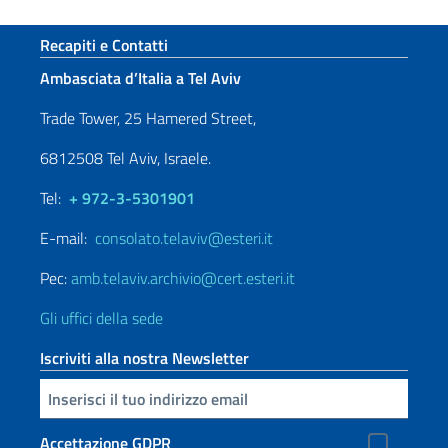
Sezione footer
Recapiti e Contatti
Ambasciata d’Italia a Tel Aviv
Trade Tower, 25 Hamered Street,
6812508 Tel Aviv, Israele.
Tel:
+ 972-3-5301901
E-mail:
consolato.telaviv@esteri.it
Pec:
amb.telaviv.archivio@cert.esteri.it
Gli uffici della sede
Iscriviti alla nostra Newsletter
Inserisci la tua email
Accettazione GDPR