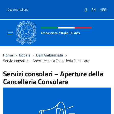
Salta al contenuto
IT
EN
HEB
Governo Italiano
Intestazione sito, social e menù
Ambasciata d'Italia Tel Aviv
Sito Ufficiale dell'Ambasciata d'Italia a Tel A
Home
>
Notizie
>
Dall’Ambasciata
>
Servizi consolari – Aperture della Cancelleria Consolare
Servizi consolari – Aperture della
Cancelleria Consolare