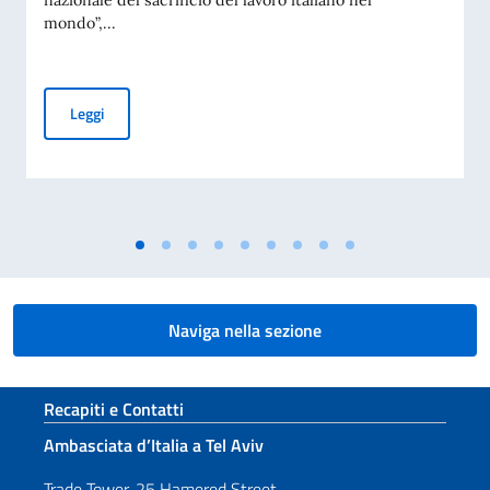
nazionale del sacrificio del lavoro italiano nel
mondo”,...
XXV Giornata nazionale del sacrificio del lavoro italiano nel
Leggi
Naviga nella sezione
Sezione footer
Recapiti e Contatti
Ambasciata d’Italia a Tel Aviv
Trade Tower, 25 Hamered Street,