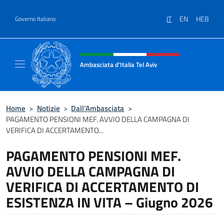
Salta al contenuto
IT
EN
HEB
Governo Italiano
Intestazione sito, social e menù
Ambasciata d'Italia Tel Aviv
Sito Ufficiale dell'Ambasciata d'Italia a Tel A
Home
>
Notizie
>
Dall’Ambasciata
>
PAGAMENTO PENSIONI MEF. AVVIO DELLA CAMPAGNA DI
VERIFICA DI ACCERTAMENTO...
PAGAMENTO PENSIONI MEF.
AVVIO DELLA CAMPAGNA DI
VERIFICA DI ACCERTAMENTO DI
ESISTENZA IN VITA – Giugno 2026