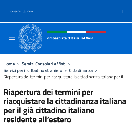
Salta al contenuto
IT
Governo Italiano
Intestazione sito, social e menù
Ambasciata d'Italia Tel Aviv
Sito Ufficiale dell'Ambasciata d'Italia a Tel A
Home
>
Servizi Consolari e Visti
>
Servizi per il cittadino straniero
>
Cittadinanza
>
Riapertura dei termini per riacquistare la cittadinanza italiana per il...
Riapertura dei termini per
riacquistare la cittadinanza italiana
per il già cittadino italiano
residente all’estero