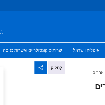
Si
חפש באתר
ve
Sito Ufficiale d
איטליה וישראל
שרותים קונסולריים ואשרות כניסה
שתף ברשתות חברתי
לַחֲלוֹק
 אחרים
ים