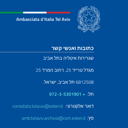
Ambasciata d'Italia Tel Aviv
קטע כותרת תחתונה
כתובות ואנשי קשר
שגרירות איטליה בתל אביב
מגדל טרייד 25, רחוב המרד 25
6812508 תל אביב, ישראל.
תל:
+ 972-3-5301901
דואר אלקטרוני:
consolato.telaviv@esteri.it
פץ':
amb.telaviv.archivio@cert.esteri.it