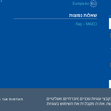
ני
Europa.eu
שאלות נפוצות
Faq – MAECI
ידע הכללי ולצו חקיקה 30, יוני 2003,
י עוגיות טכניים )הכרחיים( ואנליטיים.
OKIES
העדפות
אני 
שה, את\ה מקבל\ת את השימוש בעוגיות.
Dichiarazione d