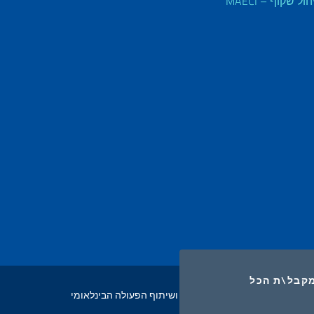
הול שקוף – MAECI
I COOKIES
CO
מקבל\ת הכל
2026 זכויות יוצרים משרד החוץ ושיתוף הפעולה הבינלאומי