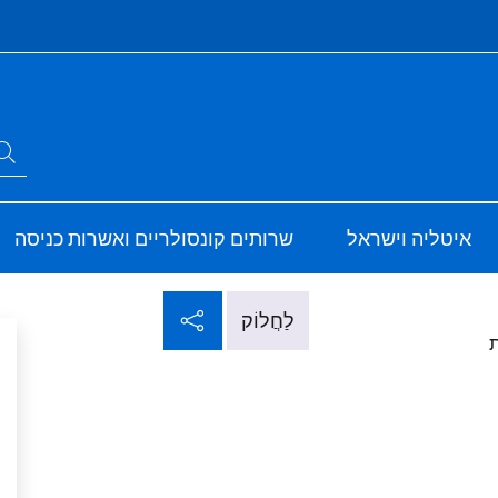
Si
חפש באתר
ve
Sito Ufficiale d
איטליה וישראל
שרותים קונסולריים ואשרות כניסה
שתף ברשתות חברתי
לַחֲלוֹק
ת