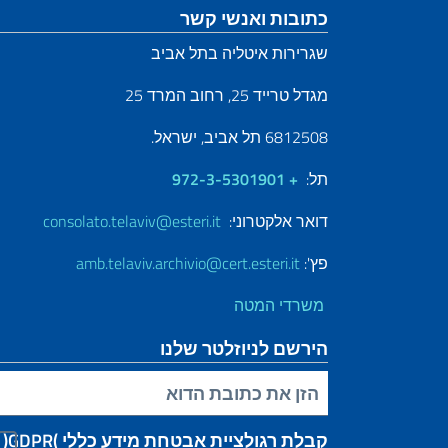
קטע כותרת תחתונה
כתובות ואנשי קשר
שגרירות איטליה בתל אביב
מגדל טרייד 25, רחוב המרד 25
6812508 תל אביב, ישראל.
תל:
+ 972-3-5301901
דואר אלקטרוני:
consolato.telaviv@esteri.it
פץ':
amb.telaviv.archivio@cert.esteri.it
משרדי המטה
הירשם לניוזלטר שלנו
הזן את כתובת הדוא"ל שלך
קבלת רגולציית אבטחת מידע כללי )GDPR(