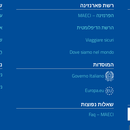
רשת פארנזינה
ש
הפרנזינה – MAECI
על
הרשת הדיפלומטית
אי
Viaggiare sicuri
שי
Dove siamo nel mondo
חֲ
המוסדות
נ
ני
Governo Italiano
ני
Europa.eu
שאלות נפוצות
Faq – MAECI