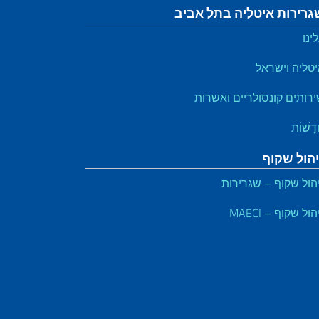
גרירות איטליה בתל אביב
ינו
טליה וישראל
רותים קונסולריים ואשרות
דָשׁוֹת
יהול שקוף
הול שקוף – שגרירות
הול שקוף – MAECI