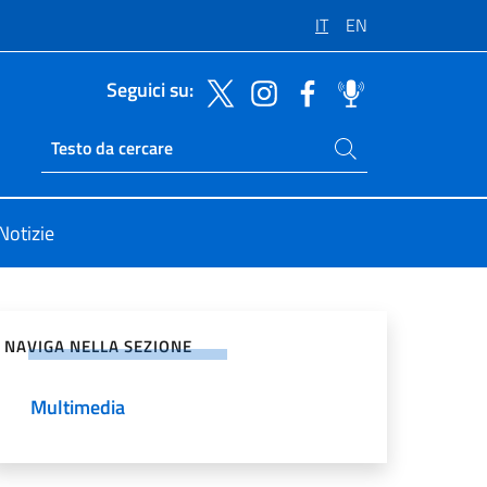
IT
EN
Seguici su:
Cerca nel sito
Ricerca sito live
Notizie
vidi sui Social Network
NAVIGA NELLA SEZIONE
Multimedia