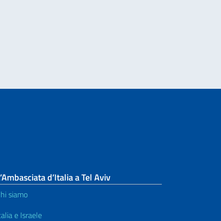
a fornitura di personale per il funzionamento dell’Ufficio dell’Addetto per la 
’Ambasciata d’Italia a Tel Aviv
hi siamo
talia e Israele