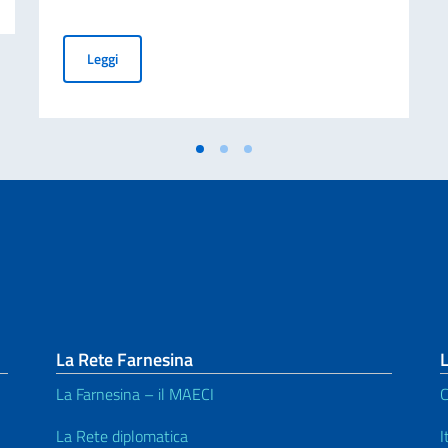
Procedura di selezione rivolta ad agenzie di servizi per l
Leggi
La Rete Farnesina
L
La Farnesina – il MAECI
C
La Rete diplomatica
I