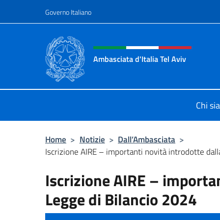
Salta al contenuto
Governo Italiano
Intestazione sito, social 
Ambasciata d'Italia Tel Aviv
Sito Ufficiale dell'Ambasciata d'Ital
Chi si
Home
>
Notizie
>
Dall’Ambasciata
>
Iscrizione AIRE – importanti novità introdotte dalla
Iscrizione AIRE – importan
Legge di Bilancio 2024