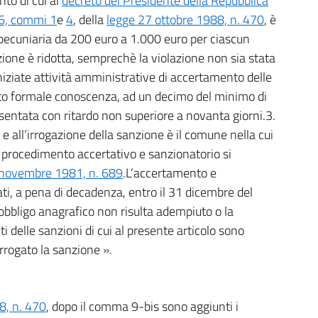
to di cui al
decreto del Presidente della Repubblica
 6, commi 1
e
4
, della
legge 27 ottobre 1988, n. 470
, è
pecuniaria da 200 euro a 1.000 euro per ciascun
zione è ridotta, semprechè la violazione non sia stata
iziate attività amministrative di accertamento delle
vuto formale conoscenza, ad un decimo del minimo di
esentata con ritardo non superiore a novanta giorni.3.
 all’irrogazione della sanzione è il comune nella cui
il procedimento accertativo e sanzionatorio si
 novembre 1981, n. 689
.L’accertamento e
ati, a pena di decadenza, entro il 31 dicembre del
’obbligo anagrafico non risulta adempiuto o la
i delle sanzioni di cui al presente articolo sono
irrogato la sanzione ».
8, n. 470
, dopo il comma 9-bis sono aggiunti i