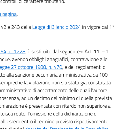
controlli di carattere tributario.
a pagina
.
242 e 243 della
Legge di Bilancio 2024
in vigore dal 1°
954, n. 1228
, è sostituito dal seguente:« Art. 11. – 1.
iunque, avendo obblighi anagrafici, contravviene alle
legge 27 ottobre 1988, n. 470
, e dei regolamenti di
tto alla sanzione pecuniaria amministrativa da 100
 semprechè la violazione non sia stata già constatata
amministrative di accertamento delle quali l’autore
noscenza, ad un decimo del minimo di quella prevista
ichiarazione è presentata con ritardo non superiore a
ituisca reato, l’omissione della dichiarazione di
 all’estero entro il termine previsto rispettivamente