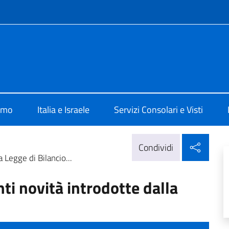
e menù
ia a Tel Aviv
amo
Italia e Israele
Servizi Consolari e Visti
Condi
Condividi
 Legge di Bilancio...
ti novità introdotte dalla