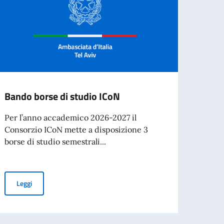
Bando borse di studio ICoN
Webi
the F
Per l’anno accademico 2026-2027 il
Mode
Consorzio ICoN mette a disposizione 3
borse di studio semestrali...
Grand
hanno
Techno
Bando borse di studio ICoN
Leggi
Leg