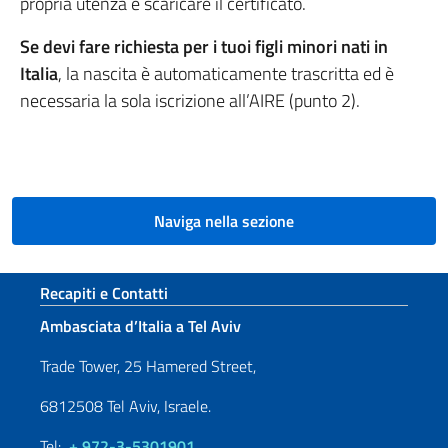
propria utenza e scaricare il certificato.
Se devi fare richiesta per i tuoi figli minori nati in
Italia
, la nascita è automaticamente trascritta ed è
necessaria la sola iscrizione all’AIRE (punto 2).
Naviga nella sezione
Sezione footer
Recapiti e Contatti
Ambasciata d’Italia a Tel Aviv
Trade Tower, 25 Hamered Street,
6812508 Tel Aviv, Israele.
Tel:
+ 972-3-5301901