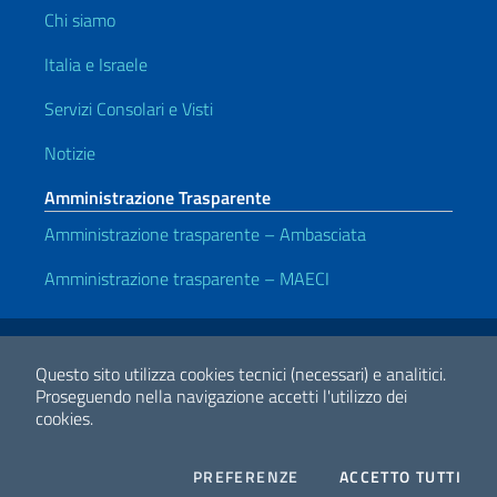
Chi siamo
Italia e Israele
Servizi Consolari e Visti
Notizie
Amministrazione Trasparente
Amministrazione trasparente – Ambasciata
Amministrazione trasparente – MAECI
Link Utili
Note legali
Privacy e cookie policy
Dichiarazione di accessibilità
Questo sito utilizza cookies tecnici (necessari) e analitici.
Proseguendo nella navigazione accetti l'utilizzo dei
cookies.
2026 Copyright Ministero degli Affari Esteri e della Cooperazione
Internazionale
COOKIES
I CO
PREFERENZE
ACCETTO TUTTI