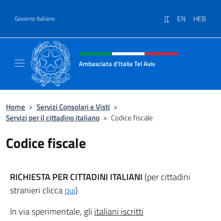
Salta al contenuto
IT
EN
HEB
Governo Italiano
Intestazione sito, social e menù
Ambasciata d'Italia Tel Aviv
Sito Ufficiale dell'Ambasciata d'Italia a Tel A
Home
>
Servizi Consolari e Visti
>
Servizi per il cittadino italiano
>
Codice fiscale
Codice fiscale
RICHIESTA PER CITTADINI ITALIANI
(per cittadini
stranieri clicca
qui
)
In via sperimentale, gli
italiani iscritti